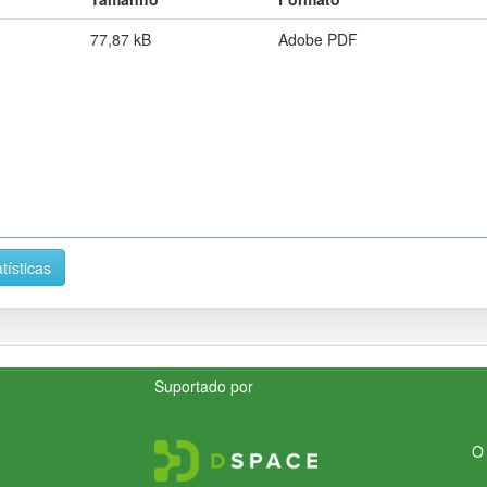
77,87 kB
Adobe PDF
tísticas
Suportado por
O 