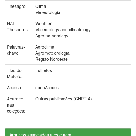
Thesagro:
Clima
Meteorologia
NAL
Weather
Thesaurus:
Meteorology and climatology
Agrometeorology
Palavras-
Agroclima
chave:
Agrometeorologia
Região Nordeste
Tipo do
Folhetos
Material:
Acesso:
openAccess
Aparece
Outras publicações (CNPTIA)
nas
coleções:
Arquivos associados a este item: