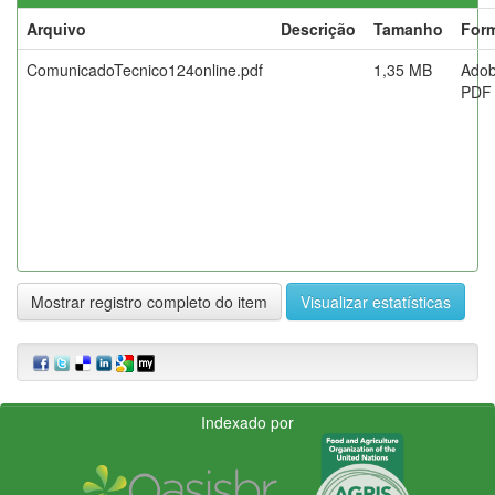
Arquivo
Descrição
Tamanho
For
ComunicadoTecnico124online.pdf
1,35 MB
Ado
PDF
Mostrar registro completo do item
Visualizar estatísticas
Indexado por