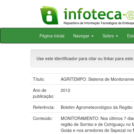
Skip
Página inicial
Navegar
Sobre
Est
navigation
Use este identificador para citar ou linkar para este
Título:
AGRITEMPO: Sistema de Monitorament
Ano de
2012
publicação:
Referência:
Boletim Agrometeorológico da Região 
Conteúdo:
MONITORAMENTO: Nos últimos 7 dias a
região de Sorriso e de Cotriguaçu no
Goiás e nos arredores de Sapezal no 