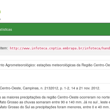
atísticas
 item:
http://www.infoteca.cnptia.embrapa.br/infoteca/hand
o Agrometeorológico: estações meteorológicas da Região Centro-Oe
Centro-Oeste, Campinas, n. 2132012, p. 1-2, 14 a 21 nov. 2012.
s maiores precipitações da região Centro-Oeste ocorreram no nort
 Mato Grosso as chuvas somaram entre 90 e 140 mm. Já no sul , leste 
Mato Grosso do Sul as precipitações foram menores, entre 0 e 40 mm.