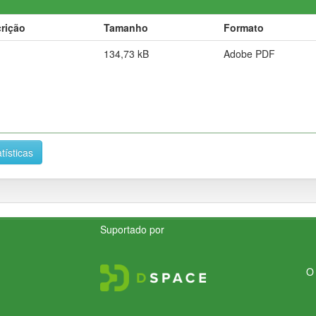
rição
Tamanho
Formato
134,73 kB
Adobe PDF
tísticas
Suportado por
O 