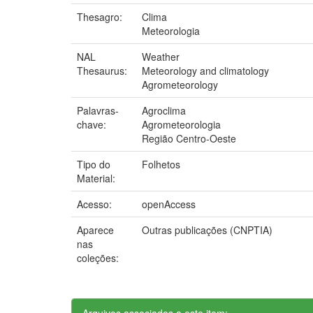
Thesagro:
Clima
Meteorologia
NAL
Weather
Thesaurus:
Meteorology and climatology
Agrometeorology
Palavras-
Agroclima
chave:
Agrometeorologia
Região Centro-Oeste
Tipo do
Folhetos
Material:
Acesso:
openAccess
Aparece
Outras publicações (CNPTIA)
nas
coleções:
Arquivos associados a este item: