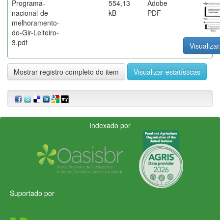
Programa-
554,13
Adobe
nacional-de-
kB
PDF
melhoramento-
do-Gir-Leiteiro-
3.pdf
Visualizar
Mostrar registro completo do item
Visualizar estatísticas
Indexado por
Suportado por