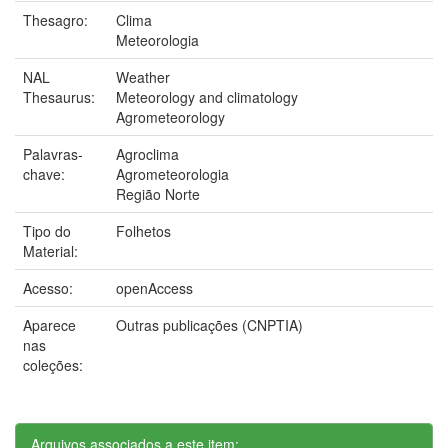
Thesagro:
Clima
Meteorologia
NAL
Weather
Thesaurus:
Meteorology and climatology
Agrometeorology
Palavras-
Agroclima
chave:
Agrometeorologia
Região Norte
Tipo do
Folhetos
Material:
Acesso:
openAccess
Aparece
Outras publicações (CNPTIA)
nas
coleções:
Arquivos associados a este item: