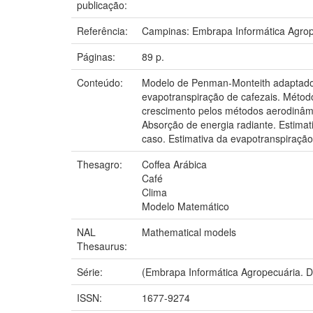
publicação:
Referência:
Campinas: Embrapa Informática Agrop
Páginas:
89 p.
Conteúdo:
Modelo de Penman-Monteith adaptado à 
evapotranspiração de cafezais. Métod
crescimento pelos métodos aerodinâmi
Absorção de energia radiante. Estima
caso. Estimativa da evapotranspiração 
Thesagro:
Coffea Arábica
Café
Clima
Modelo Matemático
NAL
Mathematical models
Thesaurus:
Série:
(Embrapa Informática Agropecuária. 
ISSN:
1677-9274