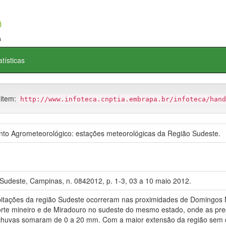
atísticas
 item:
http://www.infoteca.cnptia.embrapa.br/infoteca/hand
o Agrometeorológico: estações meteorológicas da Região Sudeste.
Sudeste, Campinas, n. 0842012, p. 1-3, 03 a 10 maio 2012.
ções da região Sudeste ocorreram nas proximidades de Domingos Mar
norte mineiro e de Miradouro no sudeste do mesmo estado, onde as pr
 chuvas somaram de 0 a 20 mm. Com a maior extensão da região sem q