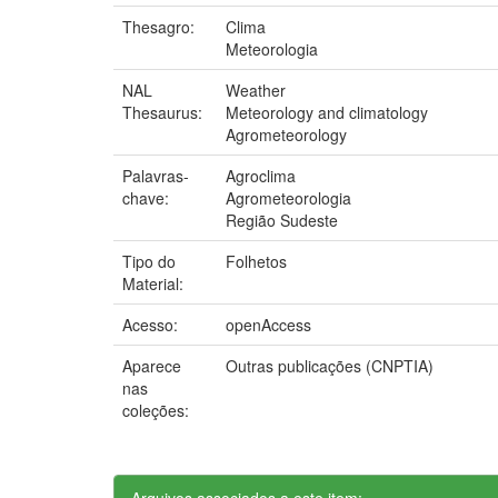
Thesagro:
Clima
Meteorologia
NAL
Weather
Thesaurus:
Meteorology and climatology
Agrometeorology
Palavras-
Agroclima
chave:
Agrometeorologia
Região Sudeste
Tipo do
Folhetos
Material:
Acesso:
openAccess
Aparece
Outras publicações (CNPTIA)
nas
coleções:
Arquivos associados a este item: