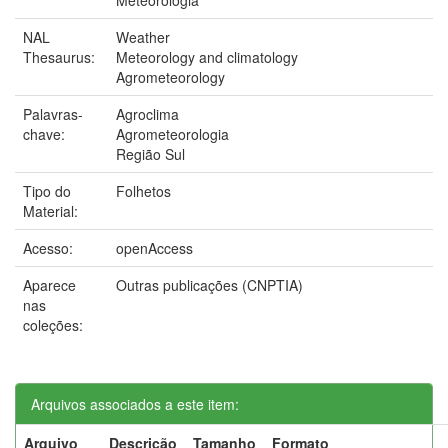
NAL
Weather
Thesaurus:
Meteorology and climatology
Agrometeorology
Palavras-
Agroclima
chave:
Agrometeorologia
Região Sul
Tipo do
Folhetos
Material:
Acesso:
openAccess
Aparece
Outras publicações (CNPTIA)
nas
coleções:
Arquivos associados a este item:
Arquivo
Descrição
Tamanho
Formato