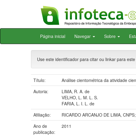
Skip
Página inicial
Navegar
Sobre
Est
navigation
Use este identificador para citar ou linkar para este
Título:
Análise cientométrica da atividade cien
Autoria:
LIMA, R. A. de
VELHO, L. M. L. S.
FARIA, L. I. L. de
Afiliação:
RICARDO ARCANJO DE LIMA, CNPS; Léa
Ano de
2011
publicação: