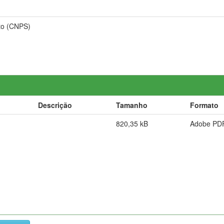
to (CNPS)
Descrição
Tamanho
Formato
820,35 kB
Adobe PD