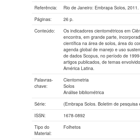
Referência:
Rio de Janeiro: Embrapa Solos, 2011.
Páginas:
26 p.
Conteúdo:
Os indicadores cientométricos em Ciê
encontra, em grande parte, incorporad
científica na área de solos, área do
agenda global de manejo e uso sustent
de dados Scopus, no período de 1999-
artigos publicados, de temas envolvid
América Latina.
Palavras-
Cientometria
chave:
Solos
Análise bibliométrica
Série:
(Embrapa Solos. Boletim de pesquisa 
ISSN:
1678-0892
Tipo do
Folhetos
Material: