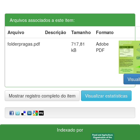
Arquivos associados a este item:
Arquivo
Descrição
Tamanho
Formato
folderpragas.pdf
717,81
Adobe
kB
PDF
Visual
Mostrar registro completo do item
Visualizar estatísticas
Indexado por