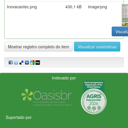
Inovacaotec.png
430,1 kB
image/png
Visuali
Mostrar registro completo do item
Visualizar estatísticas
Indexado por
Suportado por