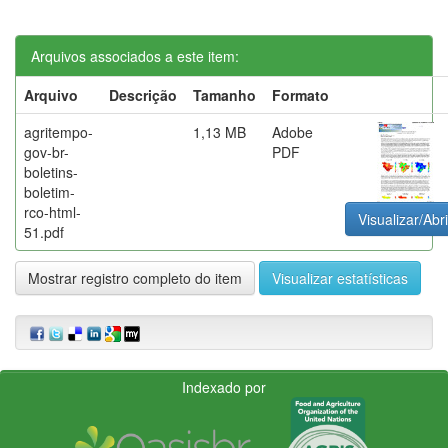
Arquivos associados a este item:
Arquivo
Descrição
Tamanho
Formato
agritempo-
1,13 MB
Adobe
gov-br-
PDF
boletins-
boletim-
rco-html-
Visualizar/Abri
51.pdf
Mostrar registro completo do item
Visualizar estatísticas
Indexado por