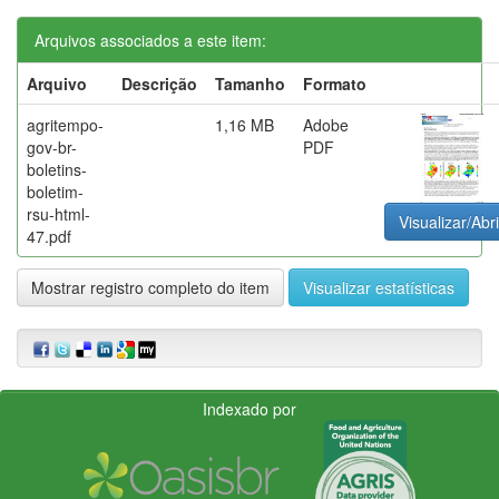
Arquivos associados a este item:
Arquivo
Descrição
Tamanho
Formato
agritempo-
1,16 MB
Adobe
gov-br-
PDF
boletins-
boletim-
rsu-html-
Visualizar/Abri
47.pdf
Mostrar registro completo do item
Visualizar estatísticas
Indexado por