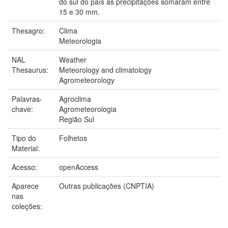
do sul do país as precipitações somaram entre
15 e 30 mm.
Thesagro:
Clima
Meteorologia
NAL
Weather
Thesaurus:
Meteorology and climatology
Agrometeorology
Palavras-
Agroclima
chave:
Agrometeorologia
Região Sul
Tipo do
Folhetos
Material:
Acesso:
openAccess
Aparece
Outras publicações (CNPTIA)
nas
coleções: