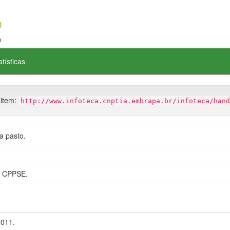
atísticas
 item:
http://www.infoteca.cnptia.embrapa.br/infoteca/hand
a pasto.
 CPPSE.
2011.