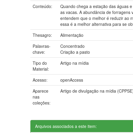
Conteúdo:
Quando chega a estação das águas e o
as vacas. A abundância de forragens v
entendem que o melhor é reduzir ao má
essa é a melhor alternativa para se obt
Thesagro:
Alimentação
Palavras-
Concentrado
chave:
Criação a pasto
Tipo do
Artigo na mídia
Material:
Acesso:
openAccess
Aparece
Artigo de divulgação na mídia (CPPSE
nas
coleções:
Arquivos associados a este item: