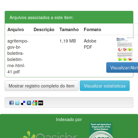
Arquivos associados a este item:
Arquivo
Descrição
Tamanho
Formato
agritempo-
1,19 MB
Adobe
gov-br-
PDF
boletins-
boletim-
rne-html-
Visualizar/Abri
41.pdf
Mostrar registro completo do item
Visualizar estatísticas
Indexado por