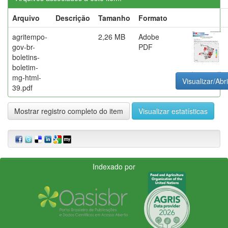
Arquivo
Descrição
Tamanho
Formato
agritempo-
2,26 MB
Adobe
gov-br-
PDF
boletins-
boletim-
mg-html-
Visualizar/Abri
39.pdf
Mostrar registro completo do item
Visualizar estatísticas
Indexado por