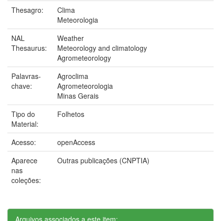
Thesagro:
Clima
Meteorologia
NAL
Weather
Thesaurus:
Meteorology and climatology
Agrometeorology
Palavras-
Agroclima
chave:
Agrometeorologia
Minas Gerais
Tipo do
Folhetos
Material:
Acesso:
openAccess
Aparece
Outras publicações (CNPTIA)
nas
coleções:
Arquivos associados a este item: