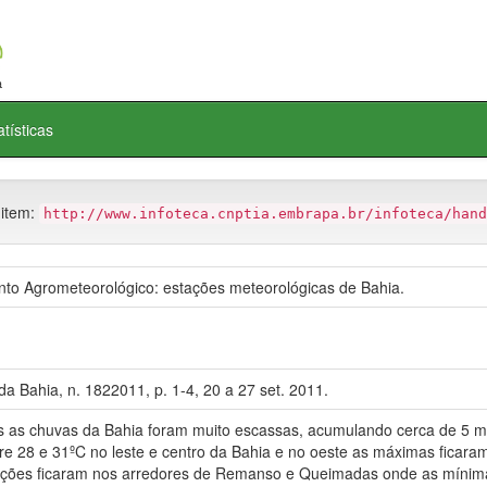
atísticas
 item:
http://www.infoteca.cnptia.embrapa.br/infoteca/hand
o Agrometeorológico: estações meteorológicas de Bahia.
a Bahia, n. 1822011, p. 1-4, 20 a 27 set. 2011.
as chuvas da Bahia foram muito escassas, acumulando cerca de 5 m
e 28 e 31ºC no leste e centro da Bahia e no oeste as máximas ficaram
ceções ficaram nos arredores de Remanso e Queimadas onde as mínima