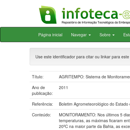
Skip
Página inicial
Navegar
Sobre
Est
navigation
Use este identificador para citar ou linkar para este
Título:
AGRITEMPO: Sistema de Monitorament
Ano de
2011
publicação:
Referência:
Boletim Agrometeorológico do Estado d
Conteúdo:
MONITORAMENTO: Nos últimos 5 dias 
temperaturas, as máximas ficaram entr
20ºC na maior parte da Bahia, as ex