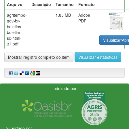
Arquivo
Descrição
Tamanho
Formato
agritempo-
1,85 MB
Adobe
gov-br-
PDF
boletins-
boletim-
sc-html-
Visualizar/Abri
37.pdf
Mostrar registro completo do item
Visualizar estatísticas
Indexado por
Suportado por