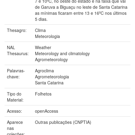
7 e 10ºC, no oeste do estado e na faixa que vai
de Garuva a Biguaçu no leste de Santa Catarina
as mínimas ficaram entre 13 e 16ºC nos últimos
5 dias.
Thesagro:
Clima
Meteorologia
NAL
Weather
Thesaurus:
Meteorology and climatology
Agrometeorology
Palavras-
Agroclima
chave:
Agrometeorologia
Santa Catarina
Tipo do
Folhetos
Material:
Acesso:
openAccess
Aparece
Outras publicações (CNPTIA)
nas
coleções: