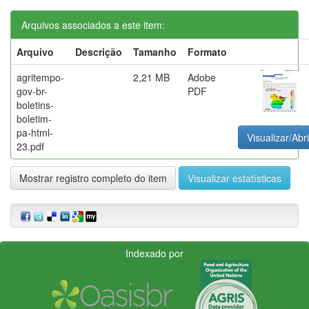
Arquivos associados a este item:
Arquivo
Descrição
Tamanho
Formato
agritempo-
2,21 MB
Adobe
gov-br-
PDF
boletins-
boletim-
pa-html-
Visualizar/Abri
23.pdf
Mostrar registro completo do item
Visualizar estatísticas
Indexado por