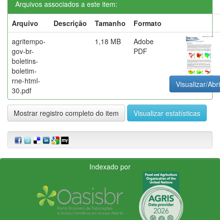
Arquivos associados a este item:
Arquivo
Descrição
Tamanho
Formato
agritempo-
1,18 MB
Adobe
gov-br-
PDF
boletins-
boletim-
rne-html-
Visualizar/Abri
30.pdf
Mostrar registro completo do item
Visualizar estatísticas
Indexado por