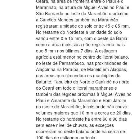
Ceará, na área de fronteira entre o Piauí e o
Maranhão, na altura de Miguel Alves no Piauí e
São Bernardo no leste do Maranhão e próximo
a Candido Mendes também no Maranhão
registraram umidade do solo entre 45 e 65 mm.
No restante do Nordeste a umidade do solo
variou entre 0 e 15 mm, com o oeste da Bahia
como a área mais seca não registrando mais
que 5 mm nos últimos 7 dias. A estiagem
agrícola está menor no centro do litoral baiano,
no leste de Pernambuco, nas proximidades de
Alagoinha na Paraíba, de Maceió em Alagoas,
nas áreas que circundam os municípios de
Baturité, Tabuleiro do Norte e Canindé no norte
do Ceará em todo o litoral maranhense e
também das regiões próximas à Miguel Alves no
Piauí e Amarante do Maranhão e Bom Jardim
no oeste do Maranhão, locais onde não chove
volumes maiores que 10 mm a cerca de 20 dias.
No restante do nordeste há entre 60 e 90 dias
sem esse nível de chuvas, as exceções
ocorreram no oeste baiano onde há cerca de
100 dias de estiagem agrícola.