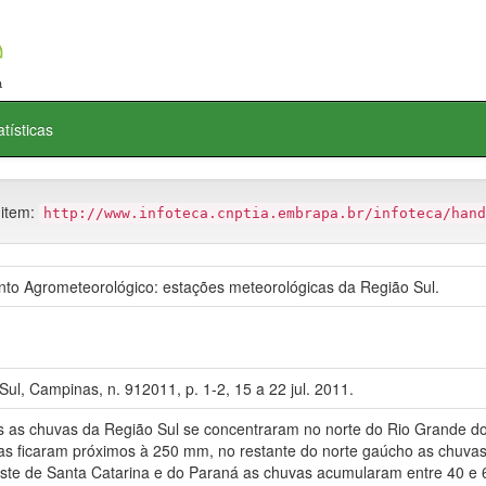
atísticas
 item:
http://www.infoteca.cnptia.embrapa.br/infoteca/hand
 Agrometeorológico: estações meteorológicas da Região Sul.
ul, Campinas, n. 912011, p. 1-2, 15 a 22 jul. 2011.
s chuvas da Região Sul se concentraram no norte do Rio Grande do 
s ficaram próximos à 250 mm, no restante do norte gaúcho as chuv
este de Santa Catarina e do Paraná as chuvas acumularam entre 40 e 6