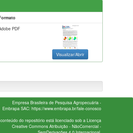
Formato
Adobe PDF
Visualizar/Abrir
Empresa Brasileira de Pesquisa Agropecuária -
Embrapa
SAC:
https://www.embrapa.br/fale-conosco
conteúdo do repositório está licenciado sob a Licença
Creative Commons
Atribuição - NãoComercial -
SemDerivações 4.0 Internacional.