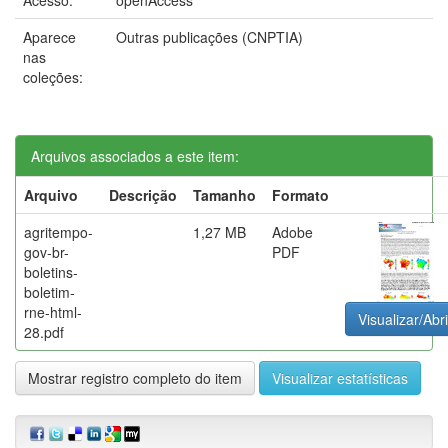
Aparece
Outras publicações (CNPTIA)
nas
coleções:
Arquivos associados a este item:
Arquivo
Descrição
Tamanho
Formato
agritempo-
1,27 MB
Adobe
gov-br-
PDF
boletins-
boletim-
rne-html-
Visualizar/Abri
28.pdf
Mostrar registro completo do item
Visualizar estatísticas