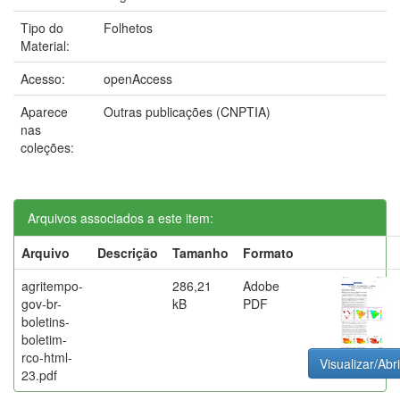
Tipo do
Folhetos
Material:
Acesso:
openAccess
Aparece
Outras publicações (CNPTIA)
nas
coleções:
Arquivos associados a este item:
Arquivo
Descrição
Tamanho
Formato
agritempo-
286,21
Adobe
gov-br-
kB
PDF
boletins-
boletim-
rco-html-
Visualizar/Abri
23.pdf