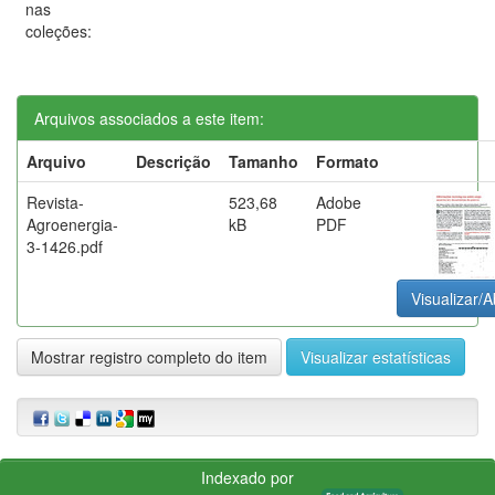
nas
coleções:
Arquivos associados a este item:
Arquivo
Descrição
Tamanho
Formato
Revista-
523,68
Adobe
Agroenergia-
kB
PDF
3-1426.pdf
Visualizar/A
Mostrar registro completo do item
Visualizar estatísticas
Indexado por