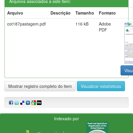
Arquivos associados a este item:
Arquivo
Descrição
Tamanho
Formato
cot187pastagem.pdf
116 kB
Adobe
PDF
Visu
Mostrar registro completo do item
Visualizar estatísticas
Indexado por