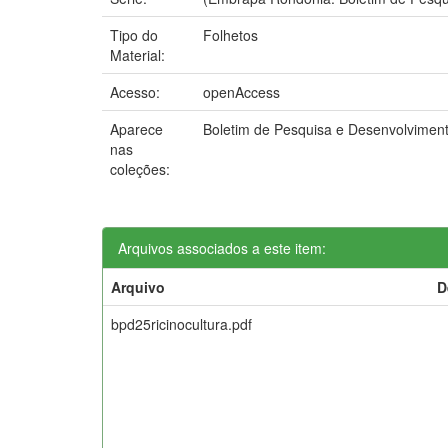
Tipo do
Folhetos
Material:
Acesso:
openAccess
Aparece
Boletim de Pesquisa e Desenvolvime
nas
coleções:
Arquivos associados a este item:
Arquivo
D
bpd25ricinocultura.pdf