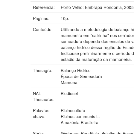
Referência:
Porto Velho: Embrapa Rondônia, 2005
Páginas:
10p.
Conteúdo:
Utilizando a metodologia de balanço h
mamoneira em "safrinha" nos cerrados
semeadura dependa dos ensaios de vali
balanço hídrico dessa região do Estad
Indicouse preliminarmente o período d
estádio da maturação da mamoneira.
Thesagro:
Balanço Hídrico
Época de Semeadura
Mamona
NAL
Biodiesel
Thesaurus:
Palavras-
Ricinocultura
chave:
Ricinus communis L.
Amazônia Brasileira
Série:
(Embrapa Rondônia. Boletim de Pesqu