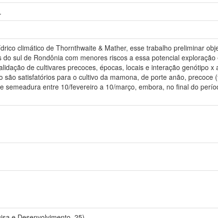
.
ídrico climático de Thornthwaite & Mather, esse trabalho preliminar o
 do sul de Rondônia com menores riscos a essa potencial exploração
dação de cultivares precoces, épocas, locais e interação genótipo x a
o são satisfatórios para o cultivo da mamona, de porte anão, precoce (
e semeadura entre 10/fevereiro a 10/março, embora, no final do períod
isa e Desenvolvimento, 25).