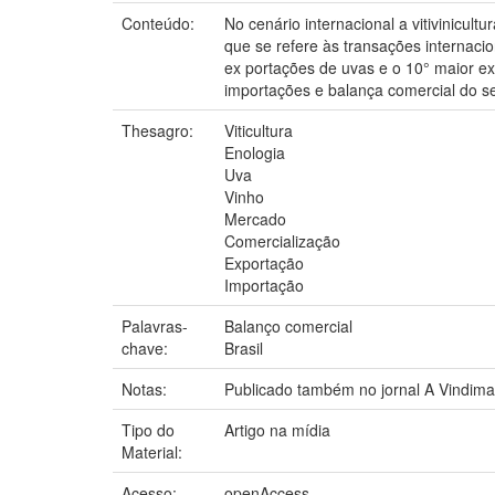
Conteúdo:
No cenário internacional a vitivinicu
que se refere às transações internaci
ex portações de uvas e o 10° maior e
importações e balança comercial do seto
Thesagro:
Viticultura
Enologia
Uva
Vinho
Mercado
Comercialização
Exportação
Importação
Palavras-
Balanço comercial
chave:
Brasil
Notas:
Publicado também no jornal A Vindima, 
Tipo do
Artigo na mídia
Material:
Acesso:
openAccess