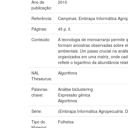
Ano de
2010
publicação:
Referência:
Campinas: Embrapa Informática Agrop
Páginas:
45 p. il.
Conteúdo:
A tecnologia de microarranjo permite
formam amostras observadas sobre ela
ambientais. Um passo crucial na análi
organizados em uma matriz, onde cad
reflete o logaritmo da abundância re
NAL
Algorithms
Thesaurus:
Palavras-
Análise biclustering
chave:
Expressão gênica
Algoritmos
Série:
(Embrapa Informática Agropecuária. 
Tipo do
Folhetos
Material: