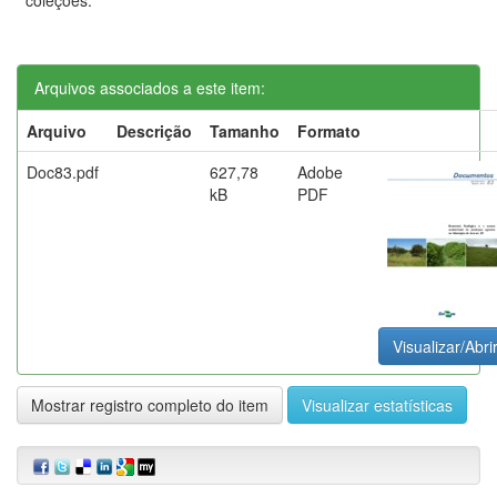
Arquivos associados a este item:
Arquivo
Descrição
Tamanho
Formato
Doc83.pdf
627,78
Adobe
kB
PDF
Visualizar/Abri
Mostrar registro completo do item
Visualizar estatísticas