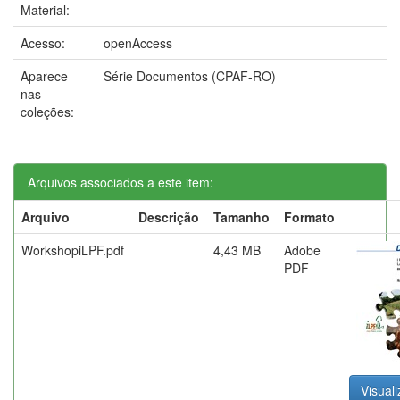
Material:
Acesso:
openAccess
Aparece
Série Documentos (CPAF-RO)
nas
coleções:
Arquivos associados a este item:
Arquivo
Descrição
Tamanho
Formato
WorkshopiLPF.pdf
4,43 MB
Adobe
PDF
Visuali