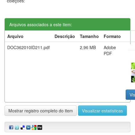
coleções:
Arquivos associados a este item:
Arquivo
Descrição
Tamanho
Formato
DOC362010ID211.pdf
2,96 MB
Adobe
PDF
Vis
Mostrar registro completo do item
Visualizar estatísticas