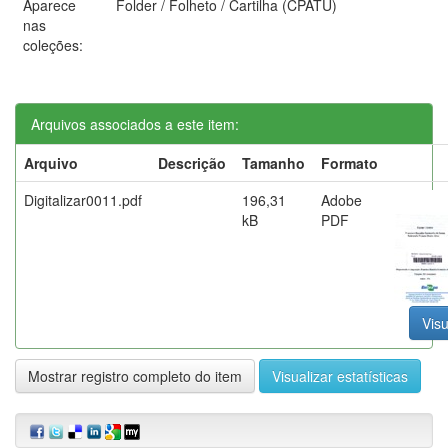
Aparece
Folder / Folheto / Cartilha (CPATU)
nas
coleções:
Arquivos associados a este item:
Arquivo
Descrição
Tamanho
Formato
Digitalizar0011.pdf
196,31
Adobe
kB
PDF
Visu
Mostrar registro completo do item
Visualizar estatísticas