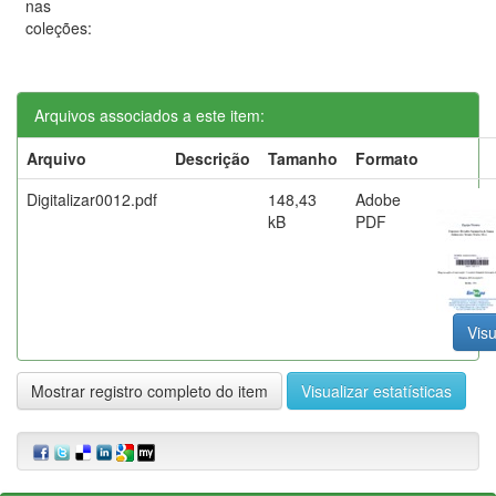
nas
coleções:
Arquivos associados a este item:
Arquivo
Descrição
Tamanho
Formato
Digitalizar0012.pdf
148,43
Adobe
kB
PDF
Visu
Mostrar registro completo do item
Visualizar estatísticas