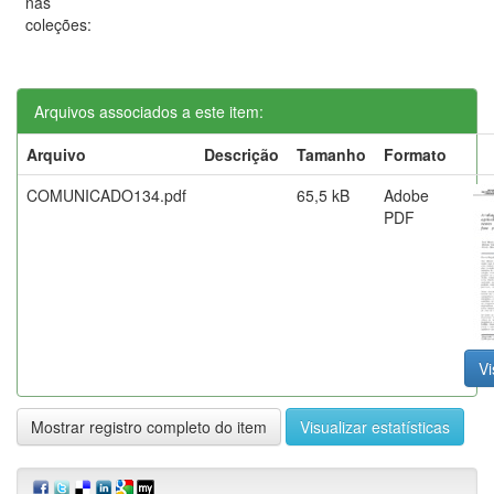
nas
coleções:
Arquivos associados a este item:
Arquivo
Descrição
Tamanho
Formato
COMUNICADO134.pdf
65,5 kB
Adobe
PDF
Vi
Mostrar registro completo do item
Visualizar estatísticas