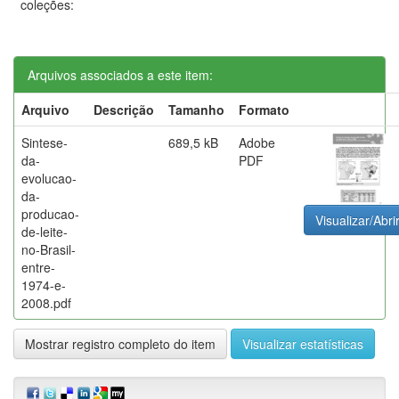
coleções:
Arquivos associados a este item:
Arquivo
Descrição
Tamanho
Formato
Sintese-
689,5 kB
Adobe
da-
PDF
evolucao-
da-
producao-
Visualizar/Abri
de-leite-
no-Brasil-
entre-
1974-e-
2008.pdf
Mostrar registro completo do item
Visualizar estatísticas