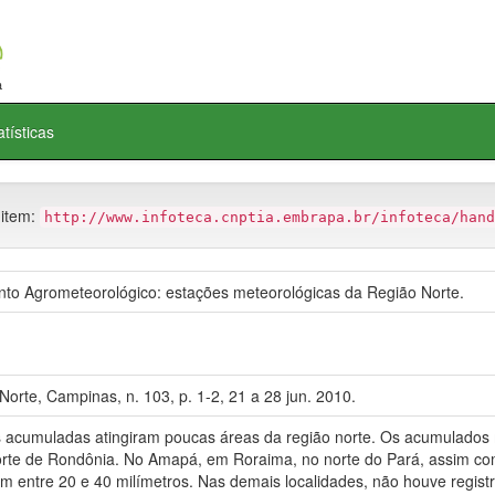
atísticas
 item:
http://www.infoteca.cnptia.embrapa.br/infoteca/hand
 Agrometeorológico: estações meteorológicas da Região Norte.
orte, Campinas, n. 103, p. 1-2, 21 a 28 jun. 2010.
es acumuladas atingiram poucas áreas da região norte. Os acumulados m
orte de Rondônia. No Amapá, em Roraima, no norte do Pará, assim co
m entre 20 e 40 milímetros. Nas demais localidades, não houve regist