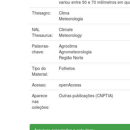
variou entre 50 e 70 milímetros em qu
Thesagro:
Clima
Meteorologia
NAL
Climate
Thesaurus:
Meteorology
Palavras-
Agroclima
chave:
Agrometeorologia
Região Norte
Tipo do
Folhetos
Material:
Acesso:
openAccess
Aparece
Outras publicações (CNPTIA)
nas
coleções:
Arquivos associados a este item: