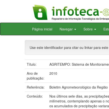
Skip
Página inicial
Navegar
Sobre
Est
navigation
Use este identificador para citar ou linkar para este
Título:
AGRITEMPO: Sistema de Monitoramento
Ano de
2010
publicação:
Referência:
Boletim Agrometeorológico da Região N
Conteúdo:
Nos últimos sete dias, as precipitaçõ
milímetros, contemplando apenas o n
os acumulados de precipitação variara