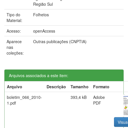
Região Sul
Tipo do
Folhetos
Material:
Acesso:
openAccess
Aparece
Outras publicações (CNPTIA)
nas
coleções:
Arquivos associados a este item:
Arquivo
Descrição
Tamanho
Formato
boletim_066_2010-
393,4 kB
Adobe
1.pdf
PDF
Visual