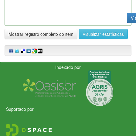
Vi
Mostrar registro completo do item
Visualizar estatísticas
Indexado por
Suportado por