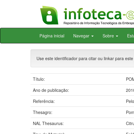
Skip
Página inicial
Navegar
Sobre
Est
navigation
Use este identificador para citar ou linkar para este
Título:
POM
Ano de publicação:
201
Referência:
Pel
Thesagro:
Pom
NAL Thesaurus:
Citr