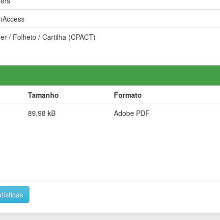
ders
nAccess
er / Folheto / Cartilha (CPACT)
Tamanho
Formato
89,98 kB
Adobe PDF
tísticas