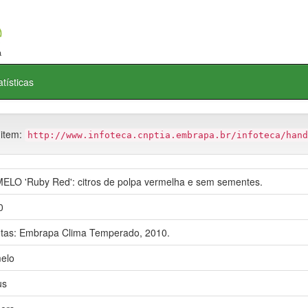
atísticas
 item:
http://www.infoteca.cnptia.embrapa.br/infoteca/hand
ELO 'Ruby Red': citros de polpa vermelha e sem sementes.
0
otas: Embrapa Clima Temperado, 2010.
elo
us