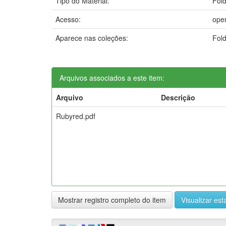
Tipo do Material:
Fol
Acesso:
ope
Aparece nas coleções:
Fold
Arquivos associados a este item:
Arquivo
Descrição
Rubyred.pdf
Mostrar registro completo do item
Visualizar esta