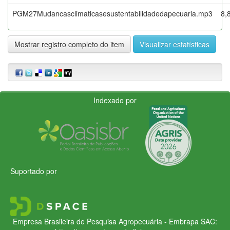
PGM27Mudancasclimaticasesustentabilidadedapecuaria.mp3
8,
Mostrar registro completo do item
Visualizar estatísticas
Indexado por
Suportado por
Empresa Brasileira de Pesquisa Agropecuária - Embrapa
SAC: