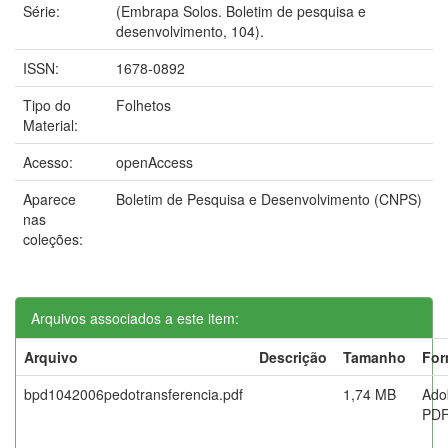
Série:
(Embrapa Solos. Boletim de pesquisa e
desenvolvimento, 104).
ISSN:
1678-0892
Tipo do
Folhetos
Material:
Acesso:
openAccess
Aparece
Boletim de Pesquisa e Desenvolvimento (CNPS)
nas
coleções:
Arquivos associados a este item:
Arquivo
Descrição
Tamanho
For
bpd1042006pedotransferencia.pdf
1,74 MB
Ado
PD