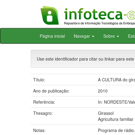
Skip
Página inicial
Navegar
Sobre
Est
navigation
Use este identificador para citar ou linkar para este
Título:
A CULTURA do giras
Ano de publicação:
2010
Referência:
In: NORDESTE/Vale 
Thesagro:
Girassol
Agricultura familiar
Notas:
Programa de rádio.