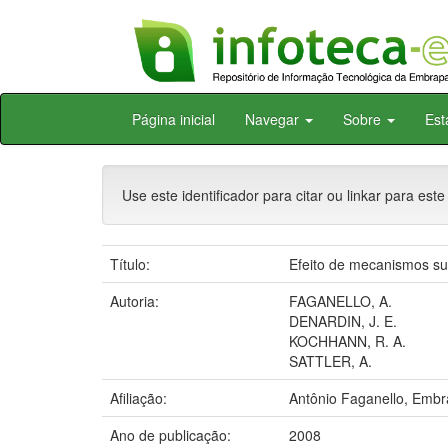
Skip
Página inicial
Navegar
Sobre
Est
navigation
Use este identificador para citar ou linkar para este
Título:
Efeito de mecanismos su
Autoria:
FAGANELLO, A.
DENARDIN, J. E.
KOCHHANN, R. A.
SATTLER, A.
Afiliação:
Antônio Faganello, Embra
Ano de publicação:
2008