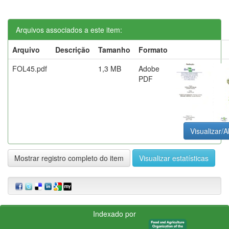
Arquivos associados a este item:
Arquivo
Descrição
Tamanho
Formato
FOL45.pdf
1,3 MB
Adobe
PDF
Visualizar/A
Mostrar registro completo do item
Visualizar estatísticas
Indexado por