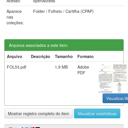
Acesso:
openAccess
Aparece
Folder / Folheto / Cartilha (CPAP)
nas
coleções:
Arquivos associados a este item:
Arquivo
Descrição
Tamanho
Formato
FOL53.pdf
1,9 MB
Adobe
PDF
Visualizar/A
Mostrar registro completo do item
Visualizar estatísticas