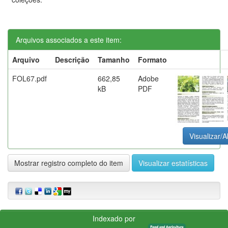
Arquivos associados a este item:
Arquivo
Descrição
Tamanho
Formato
FOL67.pdf
662,85
Adobe
kB
PDF
Visualizar/A
Mostrar registro completo do item
Visualizar estatísticas
Indexado por