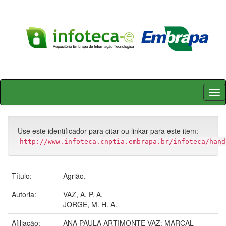
Skip
navigation
Use este identificador para citar ou linkar para este item:
http://www.infoteca.cnptia.embrapa.br/infoteca/hand
Título:
Agrião.
Autoria:
VAZ, A. P. A.
JORGE, M. H. A.
Afiliação:
ANA PAULA ARTIMONTE VAZ; MARCAL