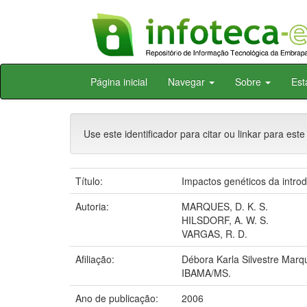
Skip
Página inicial
Navegar
Sobre
Est
navigation
Use este identificador para citar ou linkar para este
Título:
Impactos genéticos da intro
Autoria:
MARQUES, D. K. S.
HILSDORF, A. W. S.
VARGAS, R. D.
Afiliação:
Débora Karla Silvestre Marq
IBAMA/MS.
Ano de publicação:
2006