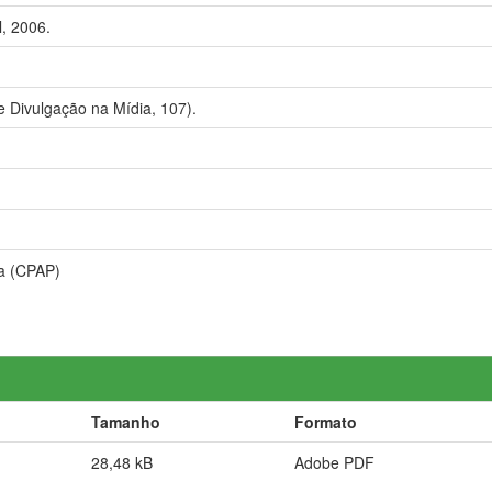
, 2006.
e Divulgação na Mídia, 107).
ia (CPAP)
Tamanho
Formato
28,48 kB
Adobe PDF