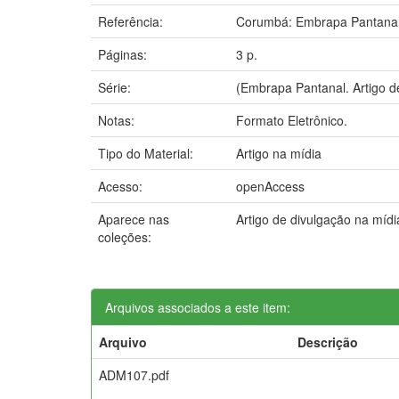
Referência:
Corumbá: Embrapa Pantanal
Páginas:
3 p.
Série:
(Embrapa Pantanal. Artigo d
Notas:
Formato Eletrônico.
Tipo do Material:
Artigo na mídia
Acesso:
openAccess
Aparece nas
Artigo de divulgação na míd
coleções:
Arquivos associados a este item:
Arquivo
Descrição
ADM107.pdf