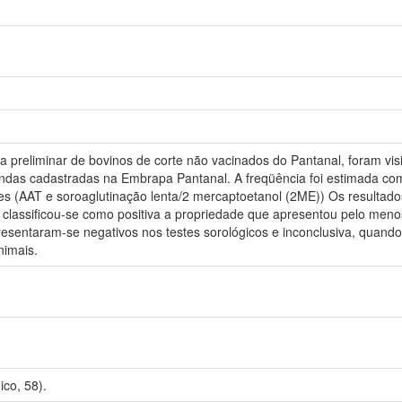
ia preliminar de bovinos de corte não vacinados do Pantanal, foram vi
zendas cadastradas na Embrapa Pantanal. A freqüência foi estimada 
es (AAT e soroaglutinação lenta/2 mercaptoetanol (2ME)) Os resultados
e classificou-se como positiva a propriedade que apresentou pelo meno
esentaram-se negativos nos testes sorológicos e inconclusiva, quando 
nimais.
co, 58).